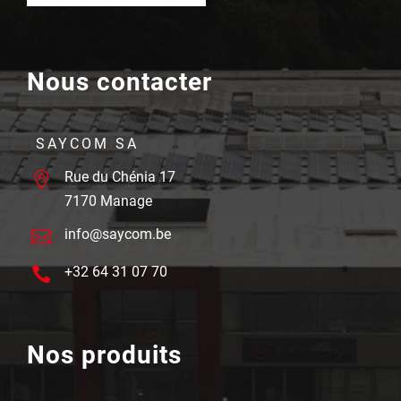
Nous contacter
SAYCOM SA
Rue du Chénia 17

7170 Manage
info@saycom.be

+32 64 31 07 70

Nos produits