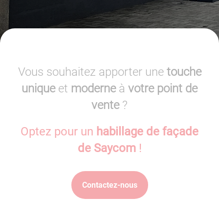
Vous souhaitez apporter une
touche
unique
et
moderne
à
votre point de
vente
?
Optez pour un
habillage de façade
de Saycom
!
Contactez-nous