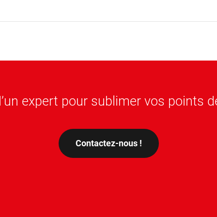
 Try refining your search, or use the navigation abo
’un expert pour sublimer vos points d
Contactez-nous !