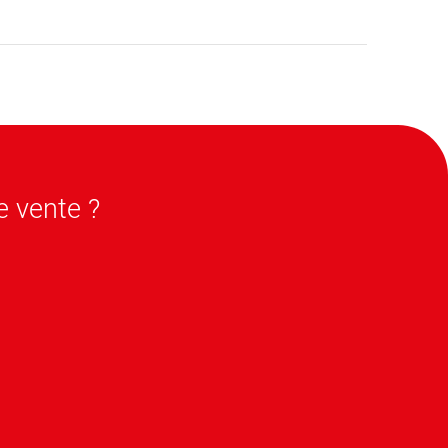
ve to locate the post.
e vente ?